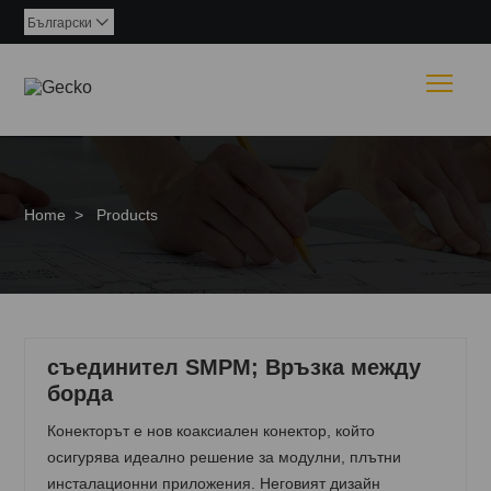
Български

Togg
Home
>
Products
съединител SMPM; Връзка между
борда
Конекторът е нов коаксиален конектор, който
осигурява идеално решение за модулни, плътни
инсталационни приложения. Неговият дизайн