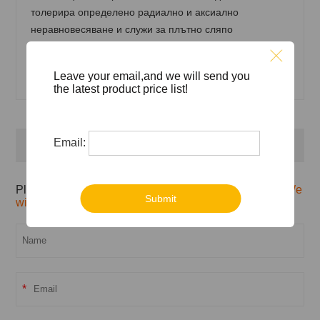
толерира определено радиално и аксиално
неравновесяване и служи за плътно сляпо
чифтосване в печатни платки, шкафове и взаимно
свързване. и честотната ширина на лентата работи в
Leave your email,and we will send you
диапазона до 40 предлага еднопортен и мно
the latest product price list!
Email:
Inquiry
Please feel free to give your inquiry in the form below.
We
Submit
will reply you in 24 hours.
*