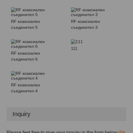
RF коаксиален
RF коаксиален
съединител 5
съединител 3
111
RF коаксиален
съединител 6
RF коаксиален
съединител 4
Inquiry
Please feel free to give your inquiry in the form below.
We