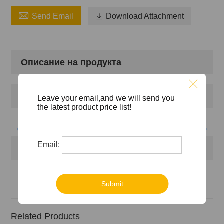

Send Email

Download Attachment
Описание на продукта
Профил на дружеството
Leave your email,and we will send you
the latest product price list!
Email:
Сертификати
Submit
Related Products